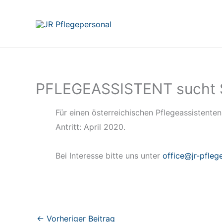
Zum
Inhalt
springen
PFLEGEASSISTENT sucht St
Für einen österreichischen Pflegeassistenten
Antritt: April 2020.
Bei Interesse bitte uns unter
office@jr-pfleg
←
Vorheriger Beitrag